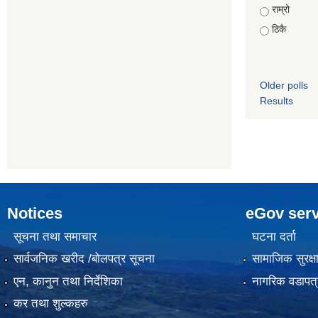
राम्रो
ठिकै
Older polls
Results
Notices
eGov serv
सूचना तथा समाचार
घटना दर्ता
सार्वजनिक खरीद /बोलपत्र सूचना
सामाजिक सुरक्ष
एन, कानुन तथा निर्देशिका
नागरिक वडापत्
कर तथा शुल्कहरु