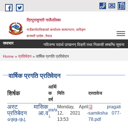
Skip to main content
त्रिपुरासुन्दरी गाउँपालिका
गाउँकार्यपालिकाको कार्यालय सल्यानटार, धादिङ्ग
बागमती प्रदेश ,नेपाल
समाचार
नदिजन्य पदार्थ उत्खनन् विक्री तथा निकासी सम्बन्धि सूचना
You are here
Home
»
प्रतिवेदन
» वार्षिक प्रगति प्रतिवेदन
वार्षिक प्रगति प्रतिवेदन
आर्थि
शिर्षक
क
मिति
दस्तावेज
वर्ष
अस्ट मासिक
Monday, April
pragati
७७/७
प्रतिबेदन आ.व
12, 2021 -
samiksha 077-
८
०७७-७८
13:53
78.pdf