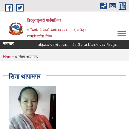
Skip to main content
त्रिपुरासुन्दरी गाउँपालिका
गाउँकार्यपालिकाको कार्यालय सल्यानटार, धादिङ्ग
बागमती प्रदेश ,नेपाल
समाचार
नदिजन्य पदार्थ उत्खनन् विक्री तथा निकासी सम्बन्धि सूचना
लेख
You are here
Home
» सिता थापामगर
सिता थापामगर