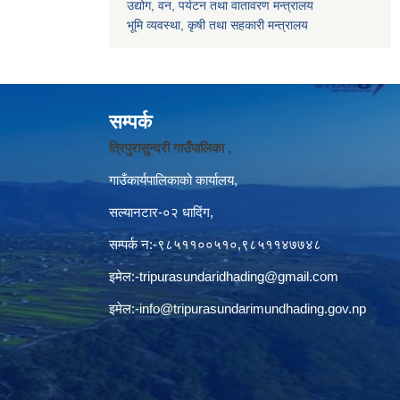
उद्योग, वन, पर्यटन तथा वातावरण मन्त्रालय
भूमि व्यवस्था, कृषी तथा सहकारी मन्त्रालय
सम्पर्क
त्रिपुरासुन्दरी गाउँपालिका ,
गाउँकार्यपालिकाको कार्यालय,
सल्यानटार-०२ धादिंग,
सम्पर्क न:-९८५११००५१०,९८५११४७७४८
इमेल:
-tripurasundaridhading@gmail.com
इमेल:
-info@tripurasundarimundhading.gov.np