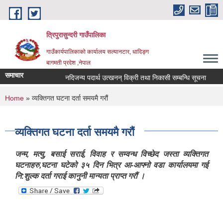
Skip to main content
त्रिपुरासुन्दरी गाउँपालिका
गाउँकार्यपालिकाको कार्यालय सल्यानटार, धादिङ्ग
बागमती प्रदेश ,नेपाल
समाचार
नदिजन्य पदार्थ उत्खनन् विक्री तथा निकासी सम्बन्धि सूचना
लेख
You are here
Home
» व्यक्तिगत घटना दर्ता समयमै गरौं
व्यक्तिगत घटना दर्ता समयमै गरौं
जन्म, मत्यु, बसाई सराई, विवाह र सम्वन्ध विच्छेद जस्ता व्यक्तिगत
घटनाहरु,घटना घटेको ३५ दिन भित्र आ-आफ्नो वडा कार्यालयमा गई
नि:शुल्क दर्ता गराई कानुनी मान्यता प्राप्त गरौं ।