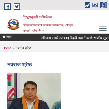
Skip to main content
त्रिपुरासुन्दरी गाउँपालिका
गाउँकार्यपालिकाको कार्यालय सल्यानटार, धादिङ्ग
बागमती प्रदेश ,नेपाल
समाचार
नदिजन्य पदार्थ उत्खनन् विक्री तथा निकासी सम्बन्धि सूचना
You are here
Home
» नवराज श्रेष्ठ
नवराज श्रेष्ठ