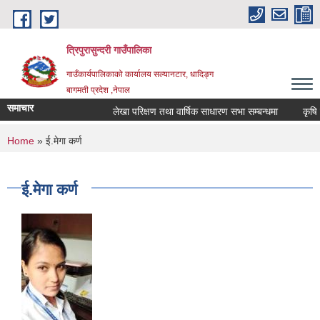
Skip to main content
त्रिपुरासुन्दरी गाउँपालिका
गाउँकार्यपालिकाको कार्यालय सल्यानटार, धादिङ्ग
बागमती प्रदेश ,नेपाल
समाचार
लेखा परिक्षण तथा वार्षिक साधारण सभा सम्बन्धमा
You are here
Home
» ई.मेगा कर्ण
ई.मेगा कर्ण