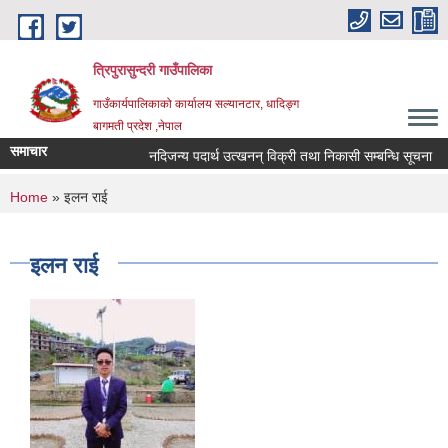
Skip to main content
त्रिपुरासुन्दरी गाउँपालिका
गाउँकार्यपालिकाको कार्यालय सल्यानटार, धादिङ्ग
बागमती प्रदेश ,नेपाल
समाचार
नदिजन्य पदार्थ उत्खनन् विक्री तथा निकासी सम्बन्धि सूचना
You are here
Home
» इलन राई
इलन राई